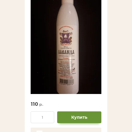
Ножи,мультитулы,топоры,пилы.
Ножницы
Палатки,навесы и тп.
Перчатки,варежки, шапки.
Плитки,насадки,газ.
Приманки разные.
Подсак,Садок.
110
р.
Сани и комплектующие.
Купить
Ремкомлекты,латка,клей.