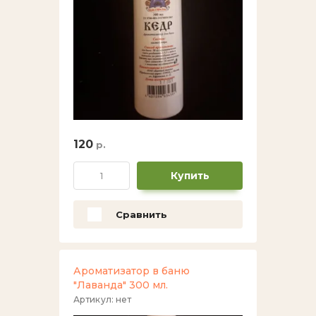
Живность
Плетенка,шнур.
Сигнализаторы клева
Жерлицы,кружки.
120
р.
Кивки
Купить
Коромысло
Сравнить
Костюмы,футболки и тд
Ледобуры и комплектующие
Ароматизатор в баню
"Лаванда" 300 мл.
Фонари
Артикул:
нет