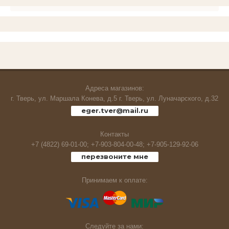
Живность
Плетенка,шнур.
Сигнализаторы клева
Жерлицы,кружки.
Адреса магазинов:
г. Тверь, ул. Маршала Конева, д.5 г. Тверь, ул. Луначарского, д.32
eger.tver@mail.ru
Кивки
Контакты
Коромысло
+7 (4822) 69-01-00;
+7-903-804-00-48;
+7-905-129-92-06
перезвоните мне
Костюмы,футболки и тд
Принимаем к оплате:
Ледобуры и комплектующие
Фонари
Следуйте за нами: