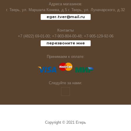
Адреса магазинов:
Живность
г. Тверь, ул. Маршала Конева, д.5 г. Тверь, ул. Луначарского, д.32
eger.tver@mail.ru
Плетенка,шнур.
Контакты
Сигнализаторы клева
+7 (4822) 69-01-00;
+7-903-804-00-48;
+7-905-129-92-06
перезвоните мне
Жерлицы,кружки.
Принимаем к оплате:
Кивки
Коромысло
Следуйте за нами:
Костюмы,футболки и тд
Ледобуры и комплектующие
Copyright © 2021 Егерь
Фонари