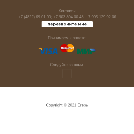
Живность
Контакты
+7 (4822) 69-01-00;
+7-903-804-00-48;
+7-905-129-92-06
Плетенка,шнур.
перезвоните мне
Сигнализаторы клева
Принимаем к оплате:
Жерлицы,кружки.
Следуйте за нами:
Кивки
Коромысло
Костюмы,футболки и тд
Copyright © 2021 Егерь
Ледобуры и комплектующие
Фонари